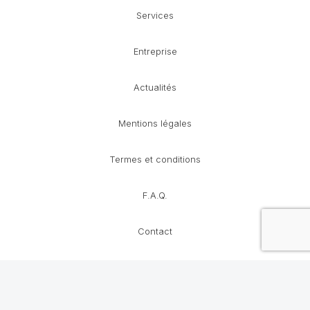
Services
Entreprise
Actualités
Mentions légales
Termes et conditions
F.A.Q.
Contact
© 2023-2026
Benardos
. Tous droits réservés.
Un site Internet créé par
Wpop Web
.