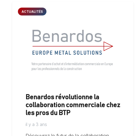
ACTUALITÉS
Benardos révolutionne la
collaboration commerciale chez
les pros du BTP
il y a 3 ans
Découvrez le futur de la collaboration