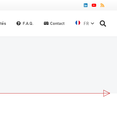
FR
ités
F.A.Q.
Contact